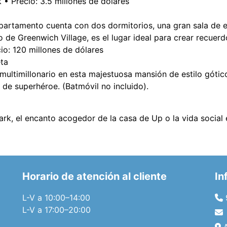
• Precio: 3.5 millones de dólares
partamento cuenta con dos dormitorios, una gran sala de e
 de Greenwich Village, es el lugar ideal para crear recuerd
o: 120 millones de dólares
eta
multimillonario en esta majestuosa mansión de estilo góti
 de superhéroe. (Batmóvil no incluido).
tark, el encanto acogedor de la casa de Up o la vida social
Horario de atención al cliente
In
L-V a 10:00–14:00
L-V a 17:00–20:00