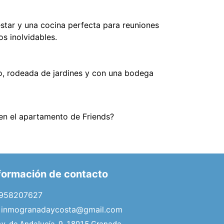
star y una cocina perfecta para reuniones
os inolvidables.
co, rodeada de jardines y con una bodega
 en el apartamento de Friends?
formación de contacto
958207627
inmogranadaycosta@gmail.com