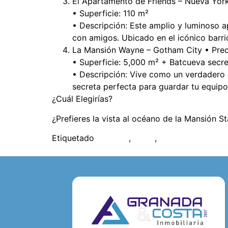
El Apartamento de Friends – Nueva York 
• Superficie: 110 m²
• Descripción: Este amplio y luminoso a
con amigos. Ubicado en el icónico barrio
La Mansión Wayne – Gotham City • Preci
• Superficie: 5,000 m² + Batcueva secr
• Descripción: Vive como un verdadero 
secreta perfecta para guardar tu equipo
¿Cuál Elegirías?
¿Prefieres la vista al océano de la Mansión S
Etiquetado
mansión
,
venta
,
viviendas