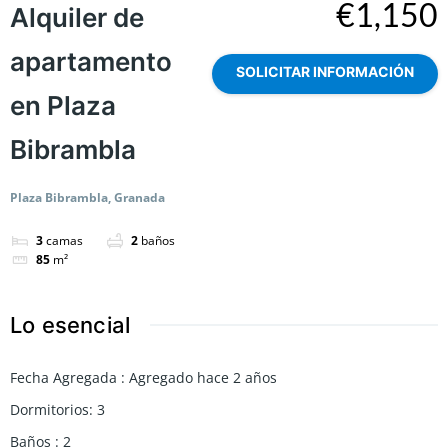
€1,150
Alquiler de
apartamento
SOLICITAR INFORMACIÓN
en Plaza
Bibrambla
Plaza Bibrambla, Granada
3
camas
2
baños
85
m²
Lo esencial
Fecha Agregada
:
Agregado hace 2 años
Dormitorios
:
3
Baños
:
2