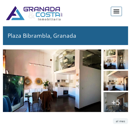
Plaza Bibrambla, Granada
+5
Alquiler
Cuota
al mes