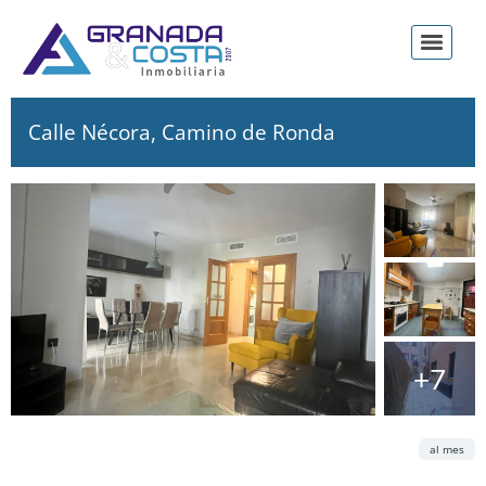
Calle Nécora, Camino de Ronda
+7
Alquiler
Cuota
al mes