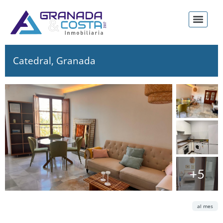
Catedral, Granada
+5
Alquiler
Cuota
al mes