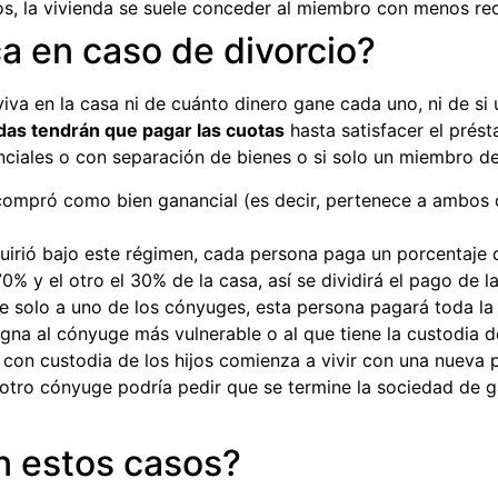
jos, la vivienda se suele conceder al miembro con menos re
a en caso de divorcio?
iva en la casa ni de cuánto dinero gane cada uno, ni de si 
adas tendrán que pagar las cuotas
hasta satisfacer el prés
nciales o con separación de bienes o si solo un miembro d
e compró como bien ganancial (es decir, pertenece a ambos
dquirió bajo este régimen, cada persona paga un porcentaje 
0% y el otro el 30% de la casa, así se dividirá el pago de l
ce solo a uno de los cónyuges, esta persona pagará toda la
signa al cónyuge más vulnerable o al que tiene la custodia de
con custodia de los hijos comienza a vivir con una nueva p
l otro cónyuge podría pedir que se termine la sociedad de 
n estos casos?