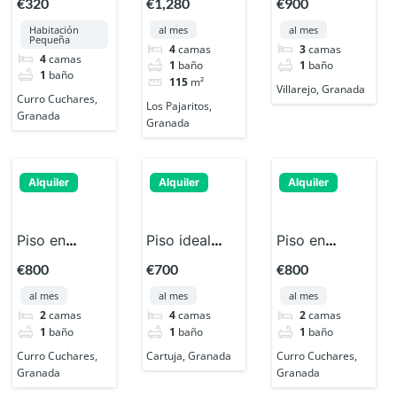
€320
€1,280
€900
estudiantes
Pasaje Cruz
estudiantes
Habitación
al mes
al mes
chicas en
de Mayo, 1
en Avenida
Pequeña
4
camas
3
camas
calle Curro
del Sur
4
camas
1
baño
1
baño
1
baño
Cuchares
115
m²
Villarejo, Granada
Curro Cuchares,
Los Pajaritos,
Granada
Granada
Alquiler
Alquiler
Alquiler
Piso en
Piso ideal
Piso en
alquiler en la
para
alquiler en
€800
€700
€800
Calle Curro
estudiantes
Calle Curro
al mes
al mes
al mes
Cuchares
junto al
Cuchares
2
camas
4
camas
2
camas
campus de la
1
baño
1
baño
1
baño
Cartuja
Curro Cuchares,
Cartuja, Granada
Curro Cuchares,
Granada
Granada