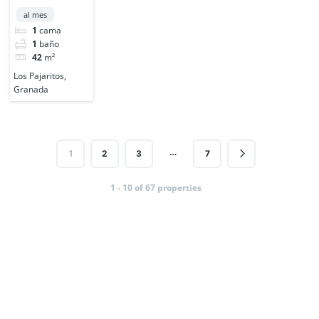
Nuestra
al mes
Señora de la
1
cama
Salud, 1
1
baño
42
m²
Los Pajaritos,
Granada
…
1
2
3
7
1 - 10 of 67 properties