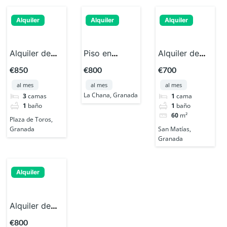
Alquiler
Alquiler
Alquiler
Alquiler de
Piso en
Alquiler de
piso para
alquiler para
piso en calle
€850
€800
€700
estudiantes
estudiantes
San Matías,
al mes
al mes
al mes
en zona Plaza
en la Calle
21
La Chana, Granada
3
camas
1
cama
de Toros
Nervión – La
1
baño
1
baño
Chana
60
m²
Plaza de Toros,
San Matías,
Granada
Granada
Alquiler
Alquiler de
piso en calle
€800